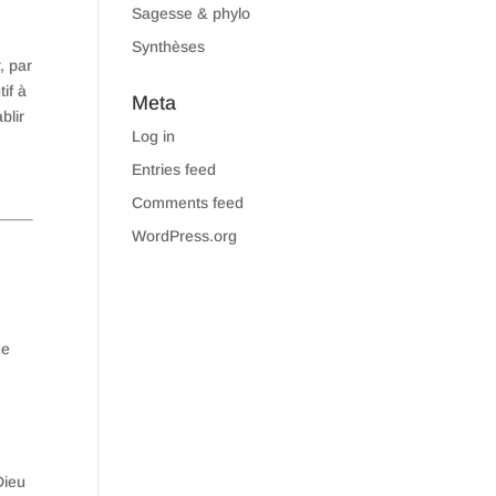
Sagesse & phylo
Synthèses
, par
if à
Meta
blir
Log in
Entries feed
Comments feed
WordPress.org
ue
Dieu