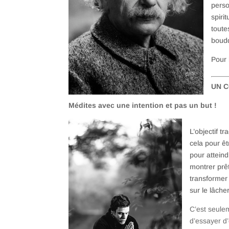
perso
spiri
toute
boudd
Pour 
UN C
Médites avec une intention et pas un but !
L’objectif tr
cela pour êt
pour atteind
montrer prê
transformer 
sur le lâcher
C’est seule
d’essayer d’