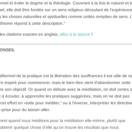
nnel et éviter le dogme et la théologie. Couvrant à la fois le naturel et l
tuel, elle doit être fondée sur un sens religieux découlant de l’expérienc
s les choses naturelles et spirituelles comme unités remplies de sens. 
hisme répond à cette description.”
les citations exactes en anglais,
allez à la source
!
ONSEIL
aditionnel de la pratique est la libération des souffrances il est utile de s
re inspiré pour commencer, mais le bien-être vient d’abandonner cette 
re son objectif. Or quand on débute avec la méditation, on doit certes 
t à écouter, à apprendre les pratiques suggérées, mais on ne doit pas
cet effort en «lutte pour méditer,” ou à l’inverse, interpréter les directiv
-prise pour du laisser-aller.
ment quand nous méditons pour la méditation elle-même, plutôt que
obtenir quelque chose d’elle qu’on trouve les résultats que nous