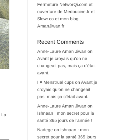
Fermeture NetworQi.com et
ouverture de Medoucine.fr et
Slowr.co et mon blog
AmanJiwan.fr
Recent Comments
Anne-Laure Aman Jiwan
on
Avant je croyais qu’on ne
changeait pas, mais ça c’était
avant.
I ♥ Menstrual cups
on
Avant je
croyais qu’on ne changeait
pas, mais ça c’était avant.
Anne-Laure Aman Jiwan
on
Ishnaan : mon secret pour la
. La
santé 365 jours de l’année !
Nadege
on
Ishnaan : mon
secret pour la santé 365 jours