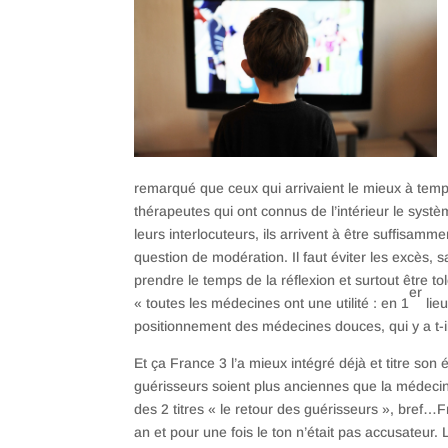
remarqué que ceux qui arrivaient le mieux à tempor
thérapeutes qui ont connus de l’intérieur le systèm
leurs interlocuteurs, ils arrivent à être suffisamm
question de modération. Il faut éviter les excès, s
prendre le temps de la réflexion et surtout être t
er
« toutes les médecines ont une utilité : en 1
lieu
positionnement des médecines douces, qui y a t-i
Et ça France 3 l’a mieux intégré déjà et titre so
guérisseurs soient plus anciennes que la médecine 
des 2 titres « le retour des guérisseurs », bref…
an et pour une fois le ton n’était pas accusateur. 