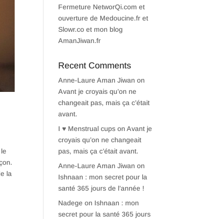
Fermeture NetworQi.com et
ouverture de Medoucine.fr et
Slowr.co et mon blog
AmanJiwan.fr
Recent Comments
Anne-Laure Aman Jiwan
on
Avant je croyais qu’on ne
changeait pas, mais ça c’était
avant.
I ♥ Menstrual cups
on
Avant je
croyais qu’on ne changeait
 le
pas, mais ça c’était avant.
açon.
Anne-Laure Aman Jiwan
on
e la
Ishnaan : mon secret pour la
santé 365 jours de l’année !
Nadege
on
Ishnaan : mon
secret pour la santé 365 jours