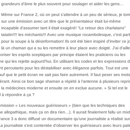
grandeurs d’âme le plus souvent pour soulager et aider les gens…
Même sur France 2, où on peut s’attendre à un peu de sérieux, je to
sur une émission avec un titre que le présentateur était lui-même
incapable d’assumer tant il était exagéré! “Le retour des charlatans”
tatatin!!!! les méchants!!! Avec une musique rocambolesque, c’est part
pour la soupe à la désinformation! Ils ont été bien inspiré d’inviter ce j
là un chaman qui a su les remettre à leur place avec doigté. J’ai d’aill
iser les esprits sceptiques par principe étaient les praticiens ou les
e qui les rejette aujourd’hui. En utilisant les codes et les expressions 
ent percutants pour les déstabiliser avec élégance parfois. Tout est une
auf que le petit écran ne sait pas faire autrement. Il faut peser ses mots
olérant. Ainsi ce bon sage shaman a répété à l’antenne à plusieurs repri
 la médecines moderne et ensuite on en exclue aucune. » Si tel est le
l à répondre à ça ?
n émission « Les nouveaux guérisseurs » (bien que les techniques des
allopathique, mais ça on dira rien…). Il aurait finalement fallu un mix
France 3 a donc diffusé un documentaire qu’une journaliste a réalisé sur
La journaliste s’est contentée d’observer les guérisseurs avec leurs pati