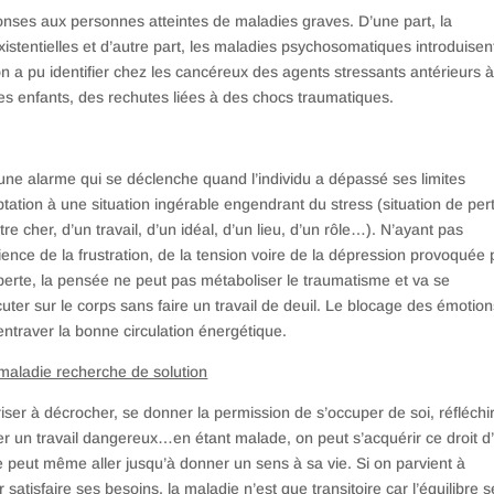
onses aux personnes atteintes de maladies graves. D’une part, la
istentielles et d’autre part, les maladies psychosomatiques introduisent
on a pu identifier chez les cancéreux des agents stressants antérieurs à
les enfants, des rechutes liées à des chocs traumatiques.
une alarme qui se déclenche quand l’individu a dépassé ses limites
tation à une situation ingérable engendrant du stress (situation de pert
tre cher, d’un travail, d’un idéal, d’un lieu, d’un rôle…). N’ayant pas
ence de la frustration, de la tension voire de la dépression provoquée 
perte, la pensée ne peut pas métaboliser le traumatisme et va se
uter sur le corps sans faire un travail de deuil. Le blocage des émotio
entraver la bonne circulation énergétique.
maladie recherche de solution
riser à décrocher, se donner la permission de s’occuper de soi, réfléchir
ter un travail dangereux…en étant malade, on peut s’acquérir ce droit d
e peut même aller jusqu’à donner un sens à sa vie. Si on parvient à
 satisfaire ses besoins, la maladie n’est que transitoire car l’équilibre 