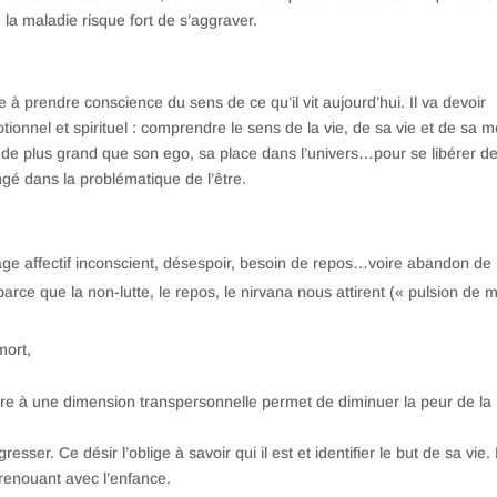
e, la maladie risque fort de s’aggraver.
e à prendre conscience du sens de ce qu’il vit aujourd’hui. Il va devoir
onnel et spirituel : comprendre le sens de la vie, de sa vie et de sa m
de plus grand que son ego, sa place dans l’univers…pour se libérer de
ongé dans la problématique de l’être.
age affectif inconscient, désespoir, besoin de repos…voire abandon de
parce que la non-lutte, le repos, le nirvana nous attirent (« pulsion de 
mort,
ture à une dimension transpersonnelle permet de diminuer la peur de la
esser. Ce désir l’oblige à savoir qui il est et identifier le but de sa vie. I
 renouant avec l’enfance.