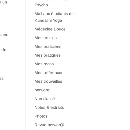
u un
Psycho
Mail aux étudiants de
Kundalini Yoga
Médecine Douce
 dans
Mes articles
Mes praticiens
r le
Mes pratiques
Mes recos
Mes références
es
Mes trouvailles
networqi
Non classé
Notes & extraits
Photos
Revue networQi