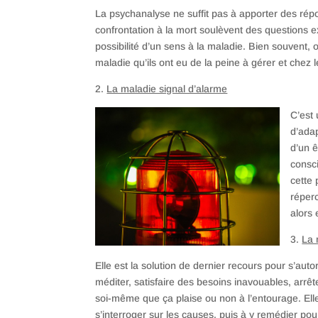
La psychanalyse ne suffit pas à apporter des rép
confrontation à la mort soulèvent des questions ex
possibilité d’un sens à la maladie. Bien souvent, 
maladie qu’ils ont eu de la peine à gérer et chez 
2.
La maladie signal d’alarme
C’est 
d’adap
d’un ê
consci
cette 
réperc
alors 
3.
La 
Elle est la solution de dernier recours pour s’auto
méditer, satisfaire des besoins inavouables, arrê
soi-même que ça plaise ou non à l’entourage. Ell
s’interroger sur les causes, puis à y remédier pour