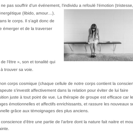
ne pas souffrir d’un événement, l’individu a refoulé l’émotion (tristess
e
 énergétique (libido, amour…).
ns le corps. Il s’agit donc de
e émerger et de la traverser
de l’être », son et tonalité qui
à trouver sa voie.
on corps cosmique (chaque cellule de notre corps contient la conscie
eute s’investit affectivement dans la relation pour éviter de lui faire
sition juste à tout point de vue. La thérapie de groupe est efficace car l
es émotionnelles et affectifs enrichissants, et rassure les nouveaux s
sonnelle grâce aux témoignages des plus anciens.
 conscience d’être une partie de l’arbre dont la nature fait naitre et mou
ainte.