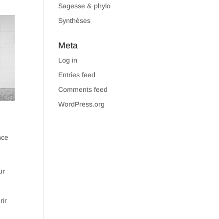
Sagesse & phylo
,
Synthèses
Meta
Log in
Entries feed
Comments feed
WordPress.org
nce
e
ur
rir