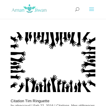
Citation Tim Ringuette
by
alpaccoud
|
Feb 22, 2016
|
Citations
,
Mes références