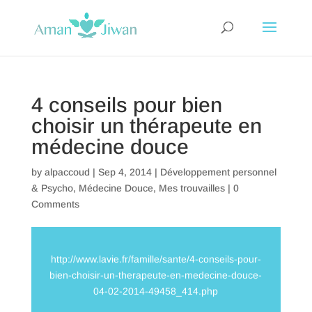
4 conseils pour bien
choisir un thérapeute en
médecine douce
by
alpaccoud
|
Sep 4, 2014
|
Développement personnel
& Psycho
,
Médecine Douce
,
Mes trouvailles
|
0
Comments
http://www.lavie.fr/famille/sante/4-conseils-pour-
bien-choisir-un-therapeute-en-medecine-douce-
04-02-2014-49458_414.php