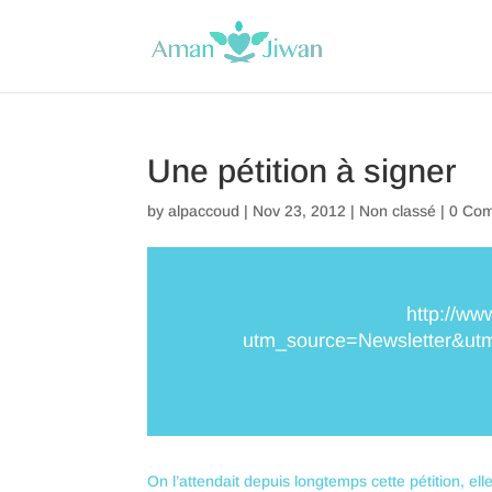
Une pétition à signer
by
alpaccoud
|
Nov 23, 2012
|
Non classé
|
0 Co
http://www
utm_source=Newsletter&u
On l’attendait depuis longtemps cette pétition, ell