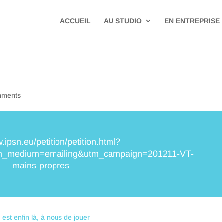
ACCUEIL
AU STUDIO
EN ENTREPRISE
mments
.ipsn.eu/petition/petition.html?
tm_medium=emailing&utm_campaign=201211-VT-
mains-propres
e est enfin là, à nous de jouer