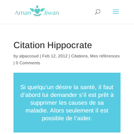
Citation Hippocrate
by
alpaccoud
|
Feb 12, 2012
|
Citations
,
Mes références
|
0 Comments
Si quelqu’un désire la santé, il faut
d’abord lui demander s’il est prêt à
supprimer les causes de sa
maladie. Alors seulement il est
possible de l’aider.