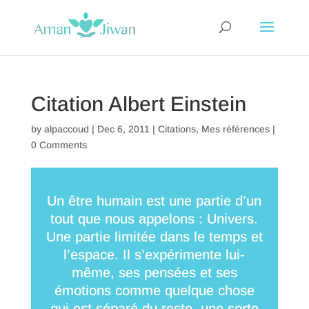
Citation Albert Einstein
by
alpaccoud
|
Dec 6, 2011
|
Citations
,
Mes références
|
0 Comments
Un être humain est une partie d’un
tout que nous appelons : Univers.
Une partie limitée dans le temps et
l’espace. Il s’expérimente lui-
même, ses pensées et ses
émotions comme quelque chose
qui est séparé du reste, une sorte