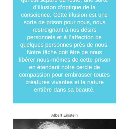
d’illusion d’optique de la
conscience. Cette illusion est une
sorte de prison pour nous, nous
restreignant à nos désirs
personnels et à l’affection de
quelques personnes près de nous.
Notre tâche doit être de nous
libérer nous-mêmes de cette prison
en étendant notre cercle de
compassion pour embrasser toutes
créatures vivantes et la nature
entière dans sa beauté.
Albert Einstein