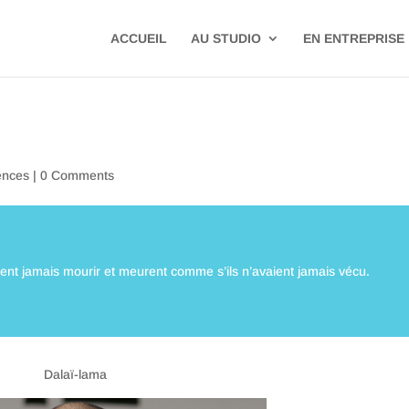
ACCUEIL
AU STUDIO
EN ENTREPRISE
ences
|
0 Comments
ent jamais mourir et meurent comme s’ils n’avaient jamais vécu.
Dalaï-lama