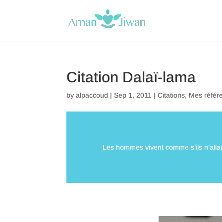
Citation Dalaï-lama
by
alpaccoud
|
Sep 1, 2011
|
Citations
,
Mes référ
Les hommes vivent comme s’ils n’allai