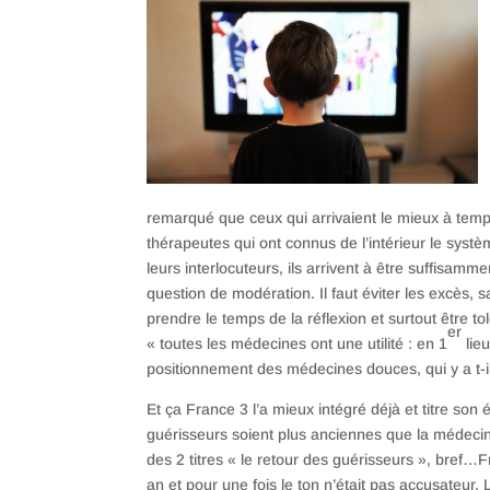
remarqué que ceux qui arrivaient le mieux à tempor
thérapeutes qui ont connus de l’intérieur le systèm
leurs interlocuteurs, ils arrivent à être suffisamm
question de modération. Il faut éviter les excès, s
prendre le temps de la réflexion et surtout être t
er
« toutes les médecines ont une utilité : en 1
lieu
positionnement des médecines douces, qui y a t-i
Et ça France 3 l’a mieux intégré déjà et titre so
guérisseurs soient plus anciennes que la médecine 
des 2 titres « le retour des guérisseurs », bref…
an et pour une fois le ton n’était pas accusateur. 