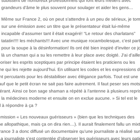
subissent de nombreux professionnels qui font leurs métiers avec
grandeurs d’âme le plus souvent pour soulager et aider les gens…
Même sur France 2, où on peut s’attendre à un peu de sérieux, je to
sur une émission avec un titre que le présentateur était lui-même
incapable d’assumer tant il était exagéré! “Le retour des charlatans”
tatatin!!!! les méchants!!! Avec une musique rocambolesque, c’est part
pour la soupe à la désinformation! Ils ont été bien inspiré d’inviter ce j
là un chaman qui a su les remettre à leur place avec doigté. J’ai d’aill
iser les esprits sceptiques par principe étaient les praticiens ou les
e qui les rejette aujourd’hui. En utilisant les codes et les expressions 
ent percutants pour les déstabiliser avec élégance parfois. Tout est une
auf que le petit écran ne sait pas faire autrement. Il faut peser ses mots
olérant. Ainsi ce bon sage shaman a répété à l’antenne à plusieurs repri
 la médecines moderne et ensuite on en exclue aucune. » Si tel est le
l à répondre à ça ?
n émission « Les nouveaux guérisseurs » (bien que les techniques des
allopathique, mais ça on dira rien…). Il aurait finalement fallu un mix
France 3 a donc diffusé un documentaire qu’une journaliste a réalisé sur
La journaliste s’est contentée d’observer les guérisseurs avec leurs pati