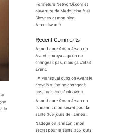
Fermeture NetworQi.com et
ouverture de Medoucine.fr et
Slowr.co et mon blog
AmanJiwan.fr
Recent Comments
Anne-Laure Aman Jiwan
on
Avant je croyais qu’on ne
changeait pas, mais ça c’était
avant.
I ♥ Menstrual cups
on
Avant je
croyais qu’on ne changeait
pas, mais ça c’était avant.
 le
Anne-Laure Aman Jiwan
on
açon.
Ishnaan : mon secret pour la
e la
santé 365 jours de l’année !
Nadege
on
Ishnaan : mon
secret pour la santé 365 jours